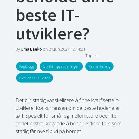
beste IT-
utviklere?
By
Uma Baeko
on 21.jun.2021 12:14:21
Topics:
Fagblogg
Utviklingsavdelingen
Rekruttering
Hva bør CFO vite?
Det blir stadig vanskeligere å finne kvalifiserte it-
utviklere. Konkurransen om de beste hodene er
tøff. Spesielt for små- og mellomstore bedrifter
er det ekstra krevende å beholde flinke folk, som
stadig får nye tilbud på bordet.