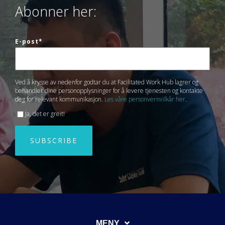
Abonner her:
E-post
*
Ved å krysse av nedenfor godtar du at Facilitated Work Hub lagrer og
behandler dine personopplysninger for å levere tjenesten og kontakte
deg for relevant kommunikasjon.
Les våre personvernvilkår her
.
Ja, det er greit!
MENY