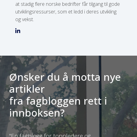
at stadig flere norske bedrifter får tilgang til gode
utviklingsressurser, som et ledd i deres utvikling
og vekst.
Ønsker du å motta nye
artikler
fra fagbloggen rett i
innboksen?
"En fagblogg for toppledere og