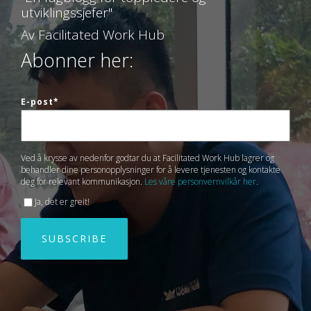
utviklingssjefer"
Av Facilitated Work Hub
Abonner her:
E-post
*
Ved å krysse av nedenfor godtar du at Facilitated Work Hub lagrer og
behandler dine personopplysninger for å levere tjenesten og kontakte
deg for relevant kommunikasjon.
Les våre personvernvilkår her
.
Ja, det er greit!