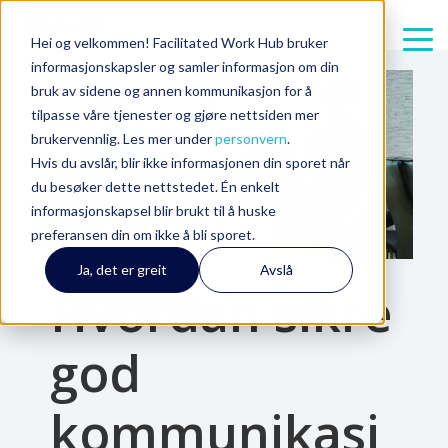
Hei og velkommen! Facilitated Work Hub bruker
informasjonskapsler og samler informasjon om din
bruk av sidene og annen kommunikasjon for å
tilpasse våre tjenester og gjøre nettsiden mer
brukervennlig. Les mer under
personvern
.
Hvis du avslår, blir ikke informasjonen din sporet når
du besøker dette nettstedet. Én enkelt
informasjonskapsel blir brukt til å huske
preferansen din om ikke å bli sporet.
5 min read
Ja, det er greit
Avslå
Hvordan sikre
god
kommunikasj