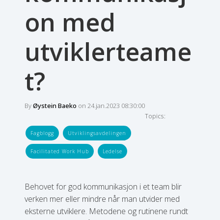
on med
utviklerteame
t?
By
Øystein Baeko
on 24.jan.2023 08:30:00
Topics:
Fagblogg
Utviklingsavdelingen
Facilitated Work Hub
Ledelse
Behovet for god kommunikasjon i et team blir
verken mer eller mindre når man utvider med
eksterne utviklere. Metodene og rutinene rundt